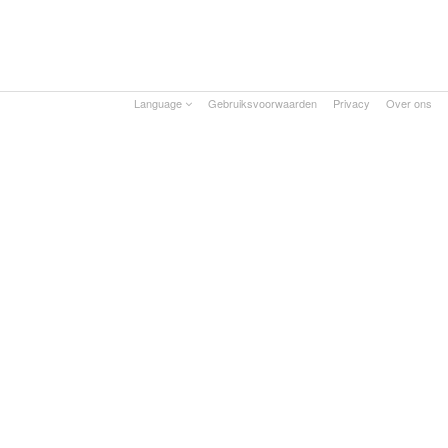
Language
Gebruiksvoorwaarden
Privacy
Over ons